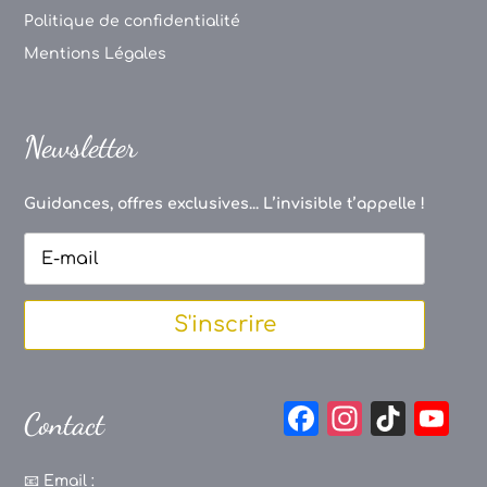
Politique de confidentialité
Mentions Légales
Newsletter
Guidances, offres exclusives... L’invisible t’appelle !
S'inscrire
F
In
Ti
Y
Contact
a
st
k
o
📧
Email :