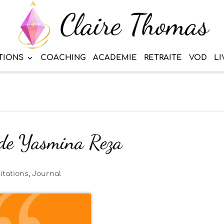
TIONS
COACHING
ACADEMIE
RETRAITE
VOD
LI
r de Yasmina Reza
itations
,
Journal