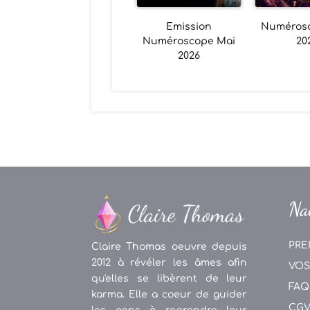
Emission
Numéros
Numéroscope Mai
20
2026
Na
PRE
Claire Thomas oeuvre depuis
2012 à révéler les âmes afin
VOS
qu'elles se libèrent de leur
FAQ
karma. Elle a coeur de guider
CG