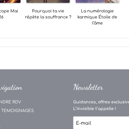
cope Mai
Pourquoi ta vie
La numérologie
26
répète la souffrance ?
karmique Étoile de
l’âme
vigation
Newsletter
NDRE RDV
Guidances, offres exclusive
L’invisible t’appelle !
 TEMOIGNAGES
V