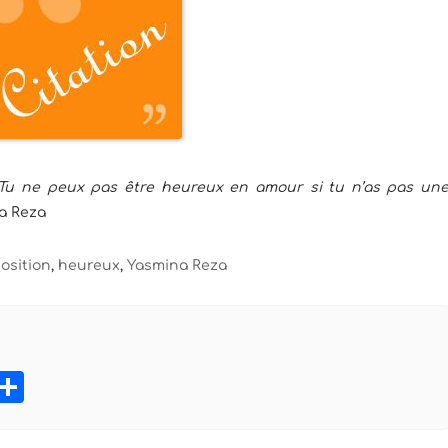
. Tu ne peux pas être heureux en amour si tu n’as pas un
a Reza
osition
,
heureux
,
Yasmina Reza
book
tter
Pinterest
Partager