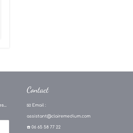
Contact
s...
📧
Email :
assistant@clairemedium.com
☎️ 06 65 58 77 22