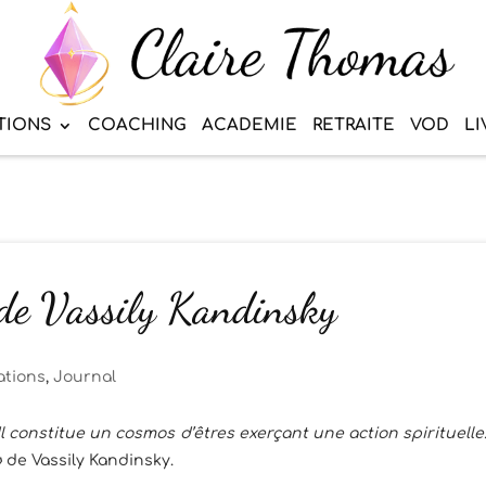
TIONS
COACHING
ACADEMIE
RETRAITE
VOD
LI
 de Vassily Kandinsky
ations
,
Journal
l constitue un cosmos d’êtres exerçant une action spirituelle
»
de Vassily Kandinsky.