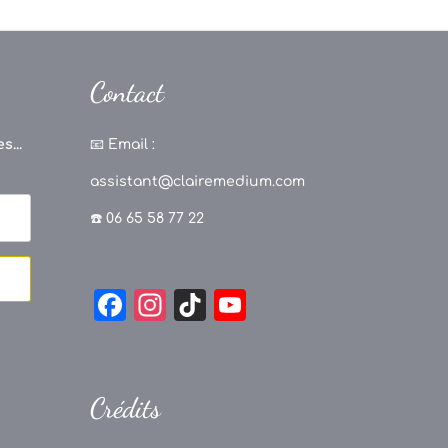
Contact
s...
📧
Email :
assistant@clairemedium.com
☎️ 06 65 58 77 22
F
In
Ti
Y
a
st
k
o
c
a
T
u
e
g
o
T
Crédits
b
r
k
u