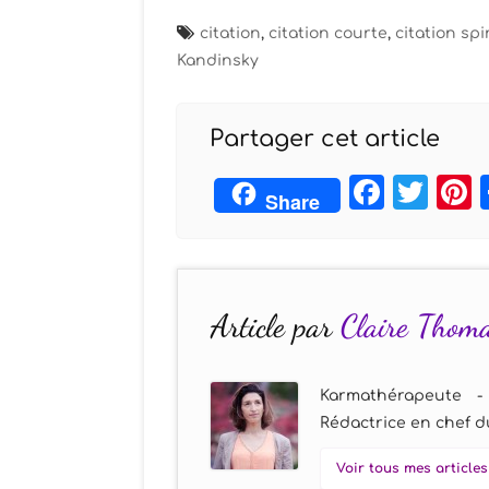
citation
,
citation courte
,
citation spi
Kandinsky
Partager cet article
Face
Twi
Share
Article par
Claire Thom
Karmathérapeute -
Rédactrice en chef du
Voir tous mes articles