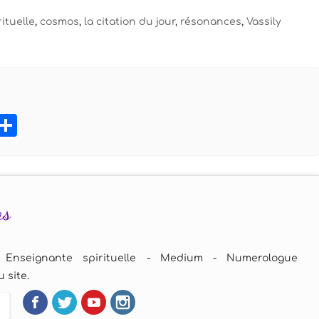
rituelle
,
cosmos
,
la citation du jour
,
résonances
,
Vassily
book
tter
Pinterest
Partager
as
 Enseignante spirituelle - Medium - Numerologue
 site.