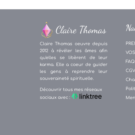
Na
PRE
Claire Thomas oeuvre depuis
2012 à révéler les âmes afin
VOS
qu'elles se libèrent de leur
FAQ
karma. Elle a coeur de guider
CG
les gens à reprendre leur
souveraineté spirituelle.
Cha
Poli
Découvrir tous mes réseaux
sociaux avec :
Men