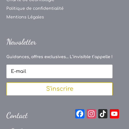
Politique de confidentialité
Mentions Légales
Newsletter
Guidances, offres exclusives... L’invisible t’appelle !
S'inscrire
F
In
Ti
Y
Contact
a
st
k
o