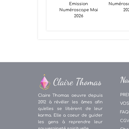
Emission
Numéros
Numéroscope Mai
20
2026
Na
PRE
Claire Thomas oeuvre depuis
2012 à révéler les âmes afin
VOS
qu'elles se libèrent de leur
FAQ
karma. Elle a coeur de guider
CG
les gens à reprendre leur
souveraineté spirituelle.