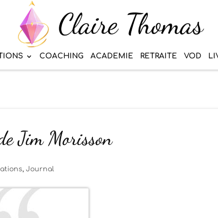
TIONS
COACHING
ACADEMIE
RETRAITE
VOD
LI
 de Jim Morisson
tations
,
Journal