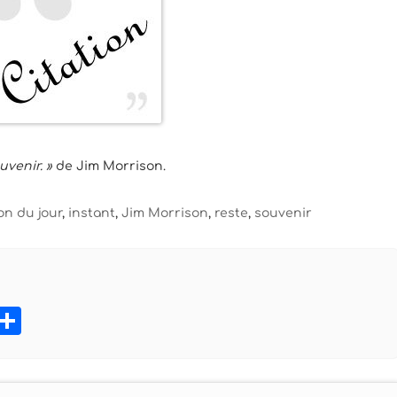
uvenir. »
de Jim Morrison.
ion du jour
,
instant
,
Jim Morrison
,
reste
,
souvenir
book
tter
Pinterest
Partager