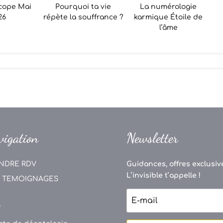
cope Mai
Pourquoi ta vie
La numérologie
26
répète la souffrance ?
karmique Étoile de
l’âme
vigation
Newsletter
NDRE RDV
Guidances, offres exclusive
L’invisible t’appelle !
 TEMOIGNAGES
V