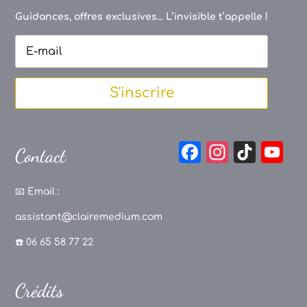
Guidances, offres exclusives... L’invisible t’appelle !
S'inscrire
F
In
Ti
Y
Contact
a
st
k
o
c
a
T
u
📧
Email :
e
g
o
T
assistant@clairemedium.com
b
r
k
u
☎️ 06 65 58 77 22
o
a
b
o
m
e
Crédits
k
C