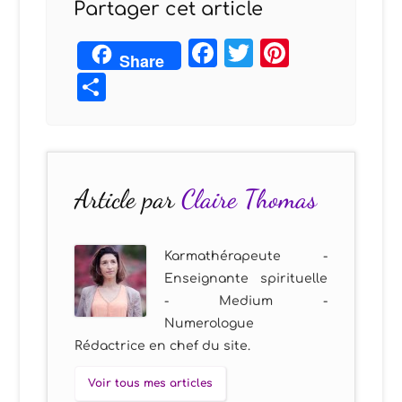
Partager cet article
Facebook
Twitter
Pintere
Share
Partager
Article par
Claire Thomas
Karmathérapeute -
Enseignante spirituelle
- Medium -
Numerologue
Rédactrice en chef du site.
Voir tous mes articles