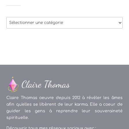
Thèmes
des
articles
Claire Thomas oeuvre depuis 2012 à révéler les âmes
afin qu'elles se libèrent de leur karma. Elle a coeur de
guider les gens à reprendre leur souveraineté
spirituelle.
Découvrir tous mes réseaux sociaux avec :