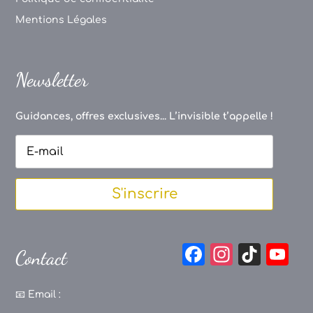
Mentions Légales
Newsletter
Guidances, offres exclusives... L’invisible t’appelle !
S'inscrire
F
In
Ti
Y
Contact
a
st
k
o
c
a
T
u
📧
Email :