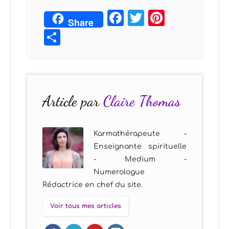
Facebook
Twitter
Pintere
Share
Partager
Article par
Claire Thomas
Karmathérapeute -
Enseignante spirituelle
- Medium -
Numerologue
Rédactrice en chef du site.
Voir tous mes articles