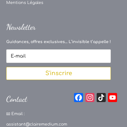
Mentions Légales
Newsletter
Guidances, offres exclusives... L’invisible t’appelle !
S'inscrire
F
In
Ti
Y
Contact
a
st
k
o
c
a
T
u
📧
Email :
e
g
o
T
assistant@clairemedium.com