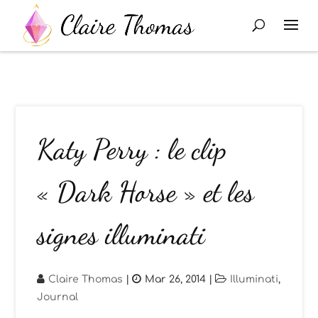
Katy Perry : le clip
« Dark Horse » et les
signes illuminati
Claire Thomas
|
Mar 26, 2014
|
Illuminati
,
Journal