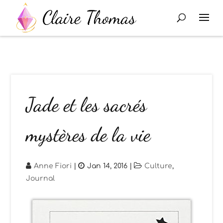
Jade et les sacrés
mystères de la vie
Anne Fiori
|
Jan 14, 2016
|
Culture
,
Journal