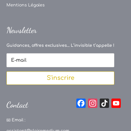
Mentions Légales
Newsletter
Guidances, offres exclusives... L’invisible t’appelle !
S'inscrire
F
In
Ti
Y
Contact
a
st
k
o
c
a
T
u
📧
Email :
assistant@clairemedium.com