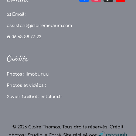
a
st
k
o
c
a
T
u
📧
Email :
e
g
o
T
assistant@clairemedium.com
b
r
k
u
☎️ 06 65 58 77 22
o
a
b
o
m
e
Crédits
k
C
h
Photos :
iimoburuu
a
Photos et vidéos :
n
Xavier Cailhol :
estalam.fr
n
el
© 2026 Claire Thomas. Tous droits réservés.
Crédit
photos : Studio le Carré
.
Site réalisé par