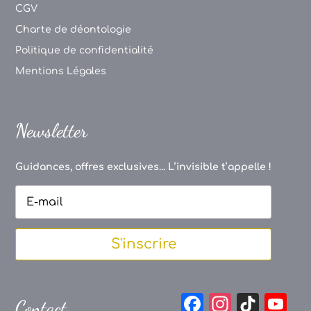
CGV
Charte de déontologie
Politique de confidentialité
Mentions Légales
Newsletter
Guidances, offres exclusives... L’invisible t’appelle !
S'inscrire
F
In
Ti
Y
Contact