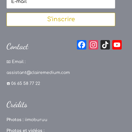
S'inscrire
F
In
Ti
Y
Contact
a
st
k
o
c
a
T
u
📧
Email :
e
g
o
T
assistant@clairemedium.com
b
r
k
u
☎️ 06 65 58 77 22
o
a
b
o
m
e
Crédits
k
C
h
Photos :
iimoburuu
a
Photos et vidéos :