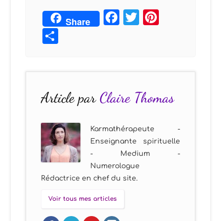
Facebook
Twitter
Pintere
Share
Partager
Article par
Claire Thomas
Karmathérapeute -
Enseignante spirituelle
- Medium -
Numerologue
Rédactrice en chef du site.
Voir tous mes articles