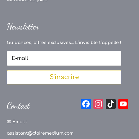
Newsletter
Guidances, offres exclusives... L’invisible t’appelle !
S'inscrire
F
In
Ti
Y
Contact
a
st
k
o
c
a
T
u
📧
Email :
e
g
o
T
assistant@clairemedium.com