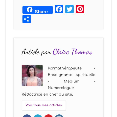
Facebook
Twitter
Pintere
Share
Partager
Article par
Claire Thomas
Karmathérapeute -
Enseignante spirituelle
- Medium -
Numerologue
Rédactrice en chef du site.
Voir tous mes articles