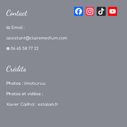
F
In
Ti
Y
Contact
a
st
k
o
c
a
T
u
📧
Email :
e
g
o
T
assistant@clairemedium.com
b
r
k
u
☎️ 06 65 58 77 22
o
a
b
o
m
e
Crédits
k
C
h
Photos :
iimoburuu
a
Photos et vidéos :
n
Xavier Cailhol :
estalam.fr
n
el