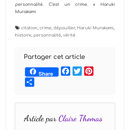
personnalité. C’est un crime. » Haruki
Murakami
citation
,
crime
,
dépouiller
,
Haruki Murakami
,
histoire
,
personnalité
,
vérité
Partager cet article
Facebook
Twitter
Pintere
Share
Partager
Article par
Claire Thomas