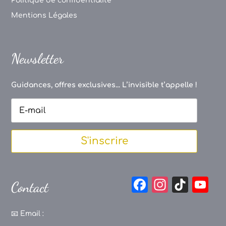
Politique de confidentialité
Mentions Légales
Newsletter
Guidances, offres exclusives... L’invisible t’appelle !
S'inscrire
F
In
Ti
Y
Contact
a
st
k
o
c
a
T
u
📧
Email :