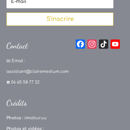
S'inscrire
F
In
Ti
Y
Contact
a
st
k
o
c
a
T
u
📧
Email :
e
g
o
T
assistant@clairemedium.com
b
r
k
u
☎️ 06 65 58 77 22
o
a
b
o
m
e
Crédits
k
C
h
Photos :
iimoburuu
a
Photos et vidéos :