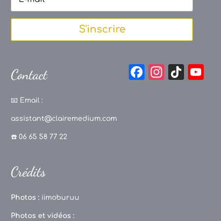
S'inscrire
F
In
Ti
Y
Contact
a
st
k
o
c
a
T
u
📧
Email :
e
g
o
T
assistant@clairemedium.com
b
r
k
u
☎️ 06 65 58 77 22
o
a
b
o
m
e
Crédits
k
C
h
Photos :
iimoburuu
a
Photos et vidéos :