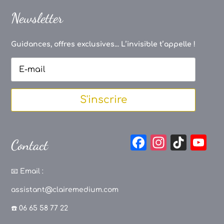
Newsletter
Guidances, offres exclusives... L’invisible t’appelle !
S'inscrire
F
In
Ti
Y
Contact
a
st
k
o
c
a
T
u
📧
Email :
e
g
o
T
assistant@clairemedium.com
b
r
k
u
☎️ 06 65 58 77 22
o
a
b