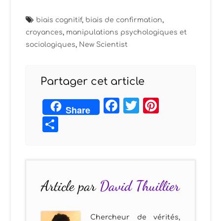
biais cognitif
,
biais de confirmation
,
croyances
,
manipulations psychologiques et
sociologiques
,
New Scientist
Partager cet article
Facebook
Twitter
Pintere
Share
Partager
Article par
David Thuillier
Chercheur de vérités,