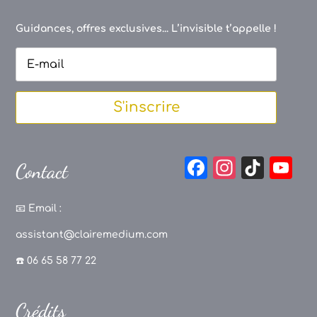
Guidances, offres exclusives... L’invisible t’appelle !
S'inscrire
F
In
Ti
Y
Contact
a
st
k
o
c
a
T
u
📧
Email :
e
g
o
T
assistant@clairemedium.com
b
r
k
u
☎️ 06 65 58 77 22
o
a
b
o
m
e
Crédits