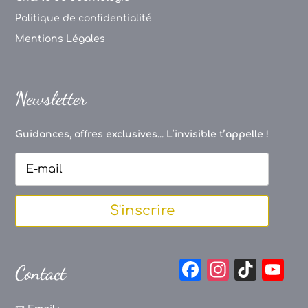
Politique de confidentialité
Mentions Légales
Newsletter
Guidances, offres exclusives... L’invisible t’appelle !
S'inscrire
F
In
Ti
Y
Contact
a
st
k
o