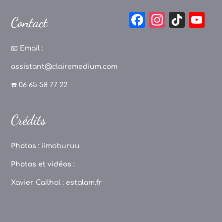
F
In
Ti
Y
Contact
a
st
k
o
c
a
T
u
📧
Email :
e
g
o
T
assistant@clairemedium.com
b
r
k
u
☎️ 06 65 58 77 22
o
a
b
o
m
e
Crédits
k
C
h
Photos :
iimoburuu
a
Photos et vidéos :
n
Xavier Cailhol :
estalam.fr
n
el