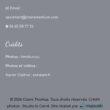
a
st
k
o
c
a
T
u
📧
Email :
e
g
o
T
assistant@clairemedium.com
b
r
k
u
☎️ 06 65 58 77 22
o
a
b
o
m
e
Crédits
k
C
h
Photos :
iimoburuu
a
Photos et vidéos :
n
Xavier Cailhol :
estalam.fr
n
el
© 2026 Claire Thomas. Tous droits réservés.
Crédit
photos : Studio le Carré
.
Site réalisé par