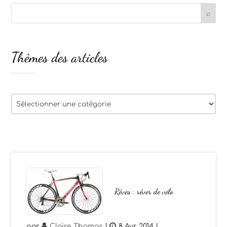
Thèmes des articles
Thèmes
des
articles
Rêves : rêver de vélo
par
Claire Thomas
|
8 Avr 2014
|