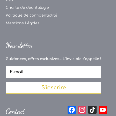
Charte de déontologie
Politique de confidentialité
Mentions Légales
Newsletter
Guidances, offres exclusives... L’invisible t’appelle !
S'inscrire
F
In
Ti
Y
Contact