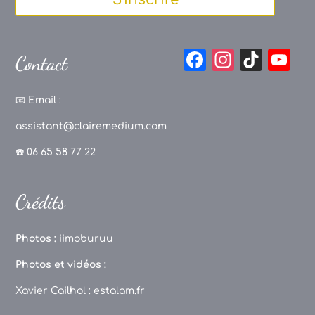
F
In
Ti
Y
Contact
a
st
k
o
c
a
T
u
📧
Email :
e
g
o
T
assistant@clairemedium.com
b
r
k
u
☎️ 06 65 58 77 22
o
a
b
o
m
e
Crédits
k
C
h
Photos :
iimoburuu
a
Photos et vidéos :
n
Xavier Cailhol :
estalam.fr
n