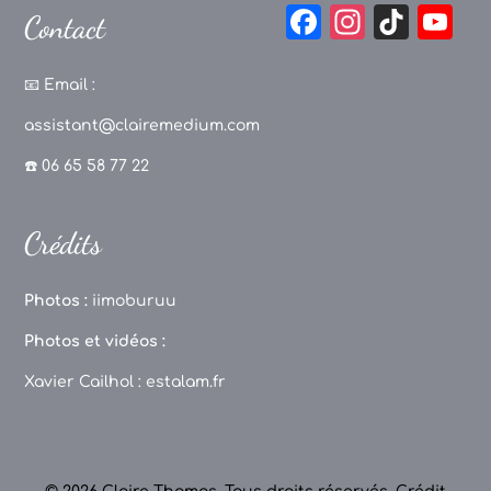
F
In
Ti
Y
Contact
a
st
k
o
c
a
T
u
📧
Email :
e
g
o
T
assistant@clairemedium.com
b
r
k
u
☎️ 06 65 58 77 22
o
a
b
o
m
e
Crédits
k
C
h
Photos :
iimoburuu
a
Photos et vidéos :
n
Xavier Cailhol :
estalam.fr
n
el