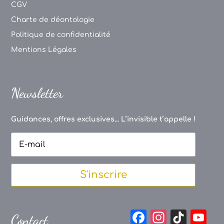
CGV
Charte de déontologie
Politique de confidentialité
Mentions Légales
Newsletter
Guidances, offres exclusives... L’invisible t’appelle !
S'inscrire
F
In
Ti
Y
Contact