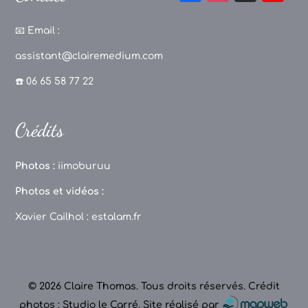
a
st
k
o
c
a
T
u
📧
Email :
e
g
o
T
assistant@clairemedium.com
b
r
k
u
☎️ 06 65 58 77 22
o
a
b
o
m
e
Crédits
k
C
h
Photos :
iimoburuu
a
Photos et vidéos :
n
Xavier Cailhol :
estalam.fr
n
el
© 2026 Claire Thomas. Tous droits réservés.
Crédit
photos : Studio le Carré
.
Site réalisé par