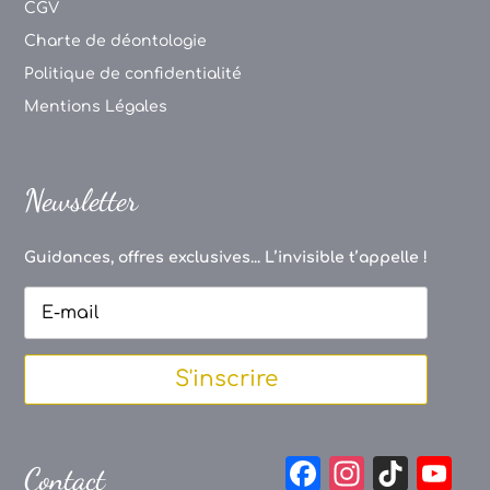
CGV
Charte de déontologie
Politique de confidentialité
Mentions Légales
Newsletter
Guidances, offres exclusives... L’invisible t’appelle !
S'inscrire
F
In
Ti
Y
Contact