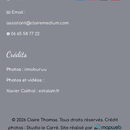
a
st
k
o
c
a
T
u
📧
Email :
e
g
o
T
assistant@clairemedium.com
b
r
k
u
☎️ 06 65 58 77 22
o
a
b
o
m
e
Crédits
k
C
h
Photos :
iimoburuu
a
Photos et vidéos :
n
Xavier Cailhol :
estalam.fr
n
el
© 2026 Claire Thomas. Tous droits réservés.
Crédit
photos : Studio le Carré
.
Site réalisé par