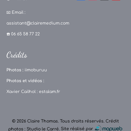
a
st
k
o
c
a
T
u
📧
Email :
e
g
o
T
assistant@clairemedium.com
b
r
k
u
☎️ 06 65 58 77 22
o
a
b
o
m
e
Crédits
k
C
h
Photos :
iimoburuu
a
Photos et vidéos :
n
Xavier Cailhol :
estalam.fr
n
el
© 2026 Claire Thomas. Tous droits réservés.
Crédit
photos : Studio le Carré
.
Site réalisé par