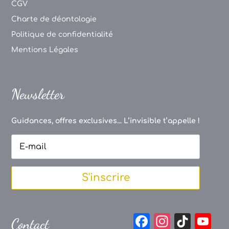
CGV
Charte de déontologie
Politique de confidentialité
Mentions Légales
Newsletter
Guidances, offres exclusives... L’invisible t’appelle !
S'inscrire
F
In
Ti
Y
Contact