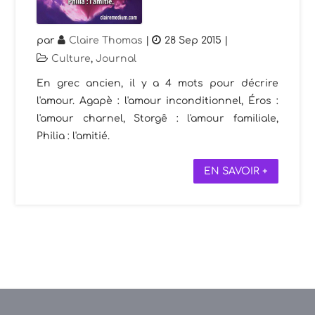
par
Claire Thomas
|
28 Sep 2015
|
Culture
,
Journal
En grec ancien, il y a 4 mots pour décrire
l'amour. Agapè : l'amour inconditionnel, Éros :
l'amour charnel, Storgê : l'amour familiale,
Philia : l'amitié.
EN SAVOIR +