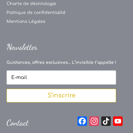
Charte de déontologie
Politique de confidentialité
Mentions Légales
Newsletter
Guidances, offres exclusives... L’invisible t’appelle !
S'inscrire
F
In
Ti
Y
Contact
a
st
k
o