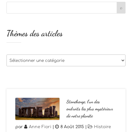
Thèmes des articles
Thèmes
des
articles
Stonehenge, l’un des
endroits les plus mystérieux
de notre planète
par
Anne Fiori
|
8 Août 2015
|
Histoire