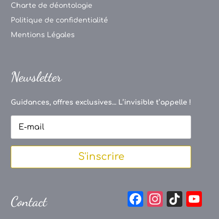
Charte de déontologie
Politique de confidentialité
Mentions Légales
Newsletter
Guidances, offres exclusives... L’invisible t’appelle !
S'inscrire
F
In
Ti
Y
Contact
a
st
k
o