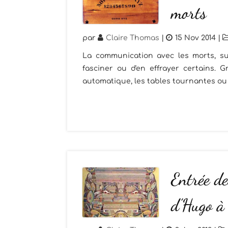
morts
par
Claire Thomas
|
15 Nov 2014
|
La communication avec les morts, su
fasciner ou d'en effrayer certains. G
automatique, les tables tournantes ou
Entrée d
d’Hugo à