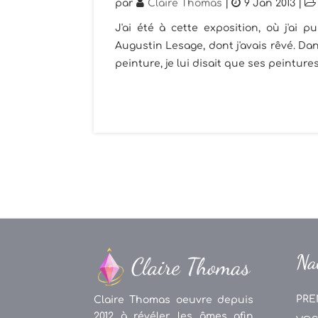
par
Claire Thomas
|
9 Jan 2013
|
J'ai été à cette exposition, où j'ai
Augustin Lesage, dont j'avais rêvé. Dans
peinture, je lui disait que ses peintures 
Na
PRE
Claire Thomas oeuvre depuis
2012 à révéler les âmes afin