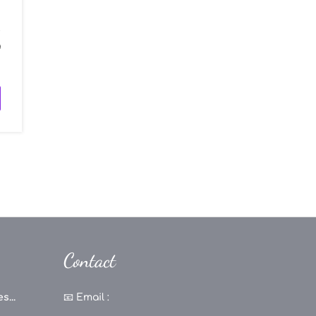
t
a
Contact
s...
📧
Email :