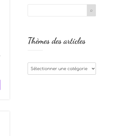
Thèmes des articles
,
u
Thèmes
des
articles