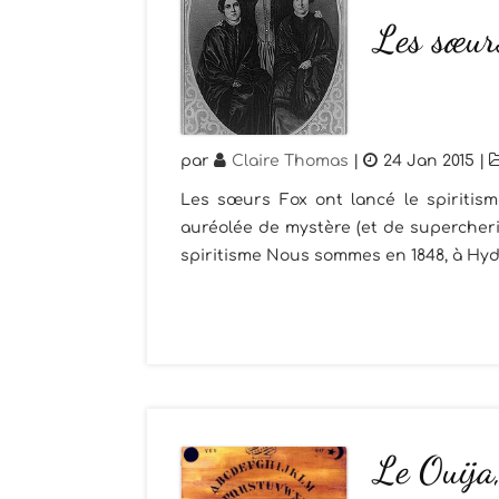
Les sœurs
par
Claire Thomas
|
24 Jan 2015
|
Les sœurs Fox ont lancé le spiritism
auréolée de mystère (et de supercherie
spiritisme Nous sommes en 1848, à Hydesv
Le Ouija,