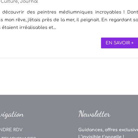
Culture
,
Journal
 pu découvrir des peintres médiumniques incroyables ! Don
 mon rêve, j'étais près de la mer, il peignait. En regardant s
étaient irréalisables et...
EN SAVOIR +
vigation
Newsletter
NDRE RDV
Guidances, offres exclusive
L’invisible t’appelle !