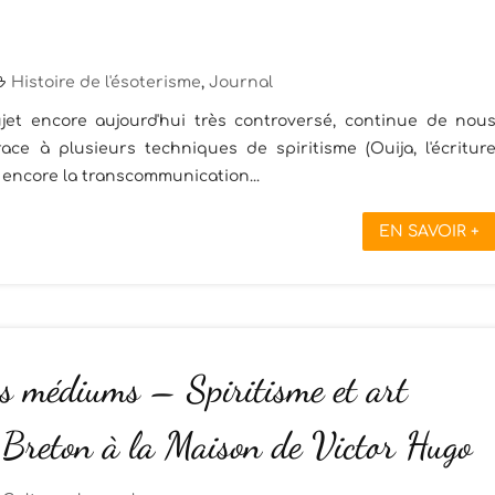
Histoire de l'ésoterisme
,
Journal
jet encore aujourd'hui très controversé, continue de nou
race à plusieurs techniques de spiritisme (Ouija, l'écritur
 encore la transcommunication...
EN SAVOIR +
es médiums – Spiritisme et art
 Breton à la Maison de Victor Hugo