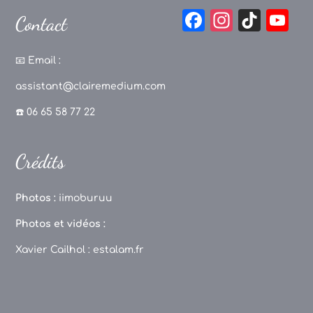
F
In
Ti
Y
Contact
a
st
k
o
c
a
T
u
📧
Email :
e
g
o
T
assistant@clairemedium.com
b
r
k
u
☎️ 06 65 58 77 22
o
a
b
o
m
e
Crédits
k
C
h
Photos :
iimoburuu
a
Photos et vidéos :
n
Xavier Cailhol :
estalam.fr
n
el