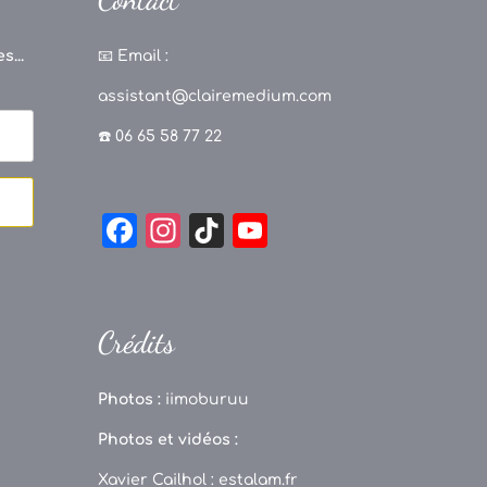
s...
📧
Email :
assistant@clairemedium.com
☎️ 06 65 58 77 22
F
In
Ti
Y
a
st
k
o
c
a
T
u
e
g
o
T
Crédits
b
r
k
u
o
a
b
Photos :
iimoburuu
o
m
e
Photos et vidéos :
k
C
Xavier Cailhol :
estalam.fr