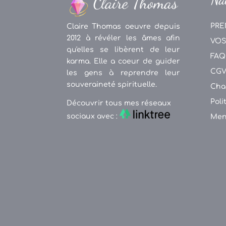
PRE
Claire Thomas oeuvre depuis
2012 à révéler les âmes afin
VOS
qu'elles se libèrent de leur
FAQ
karma. Elle a coeur de guider
CG
les gens à reprendre leur
souveraineté spirituelle.
Cha
Poli
Découvrir tous mes réseaux
sociaux avec :
Men