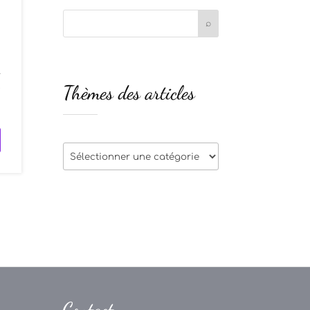
.
Thèmes des articles
e
Thèmes
des
articles
Contact