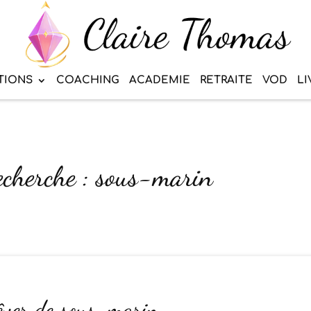
TIONS
COACHING
ACADEMIE
RETRAITE
VOD
LI
recherche : sous-marin
rêver de sous-marin