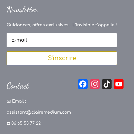
Newsletter
Guidances, offres exclusives... L’invisible t’appelle !
S'inscrire
F
In
Ti
Y
Contact
a
st
k
o
c
a
T
u
📧
Email :
e
g
o
T
assistant@clairemedium.com
b
r
k
u
☎️ 06 65 58 77 22
o
a
b