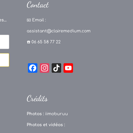
Contact
s...
📧
Email :
assistant@clairemedium.com
☎️ 06 65 58 77 22
F
In
Ti
Y
a
st
k
o
c
a
T
u
e
g
o
T
Crédits
b
r
k
u
o
a
b
Photos :
iimoburuu
o
m
e
Photos et vidéos :