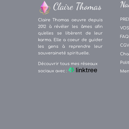
Na
PRE
Claire Thomas oeuvre depuis
2012 à révéler les âmes afin
VOS
qu'elles se libèrent de leur
FAQ
karma. Elle a coeur de guider
CG
les gens à reprendre leur
souveraineté spirituelle.
Cha
Poli
Découvrir tous mes réseaux
sociaux avec :
Men