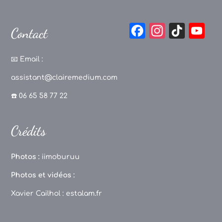
F
In
Ti
Y
Contact
a
st
k
o
c
a
T
u
📧
Email :
e
g
o
T
assistant@clairemedium.com
b
r
k
u
☎️ 06 65 58 77 22
o
a
b
o
m
e
Crédits
k
C
h
Photos :
iimoburuu
a
Photos et vidéos :
n
Xavier Cailhol :
estalam.fr
n
el