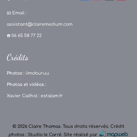
a
st
k
o
c
a
T
u
📧
Email :
e
g
o
T
assistant@clairemedium.com
b
r
k
u
☎️ 06 65 58 77 22
o
a
b
o
m
e
Crédits
k
C
h
Photos :
iimoburuu
a
Photos et vidéos :
n
Xavier Cailhol :
estalam.fr
n
el
© 2026 Claire Thomas. Tous droits réservés.
Crédit
photos : Studio le Carré
.
Site réalisé par