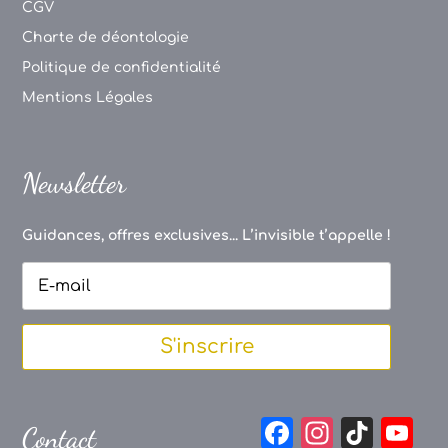
CGV
Charte de déontologie
Politique de confidentialité
Mentions Légales
Newsletter
Guidances, offres exclusives... L’invisible t’appelle !
S'inscrire
F
In
Ti
Y
Contact