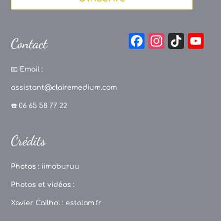
F
In
Ti
Y
Contact
a
st
k
o
c
a
T
u
📧
Email :
e
g
o
T
assistant@clairemedium.com
b
r
k
u
☎️ 06 65 58 77 22
o
a
b
o
m
e
Crédits
k
C
h
Photos :
iimoburuu
a
Photos et vidéos :
n
Xavier Cailhol :
estalam.fr
n