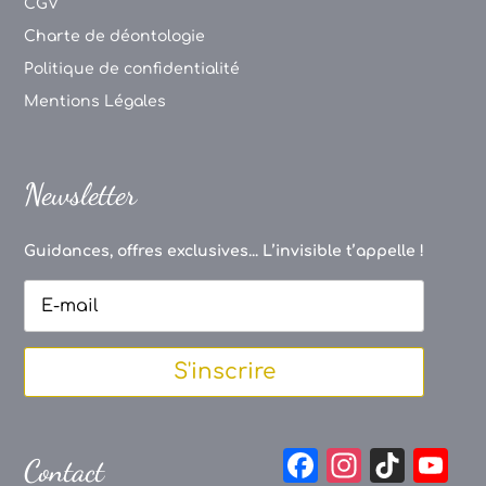
CGV
Charte de déontologie
Politique de confidentialité
Mentions Légales
Newsletter
Guidances, offres exclusives... L’invisible t’appelle !
S'inscrire
F
In
Ti
Y
Contact