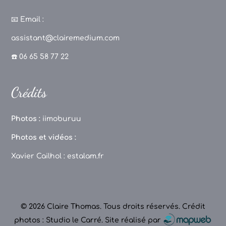
a
st
k
o
c
a
T
u
📧
Email :
e
g
o
T
assistant@clairemedium.com
b
r
k
u
☎️ 06 65 58 77 22
o
a
b
o
m
e
Crédits
k
C
h
Photos :
iimoburuu
a
Photos et vidéos :
n
Xavier Cailhol :
estalam.fr
n
el
© 2026 Claire Thomas. Tous droits réservés.
Crédit
photos : Studio le Carré
.
Site réalisé par