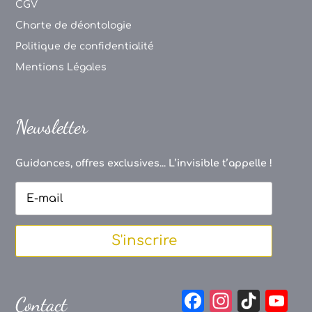
CGV
Charte de déontologie
Politique de confidentialité
Mentions Légales
Newsletter
Guidances, offres exclusives... L’invisible t’appelle !
S'inscrire
F
In
Ti
Y
Contact