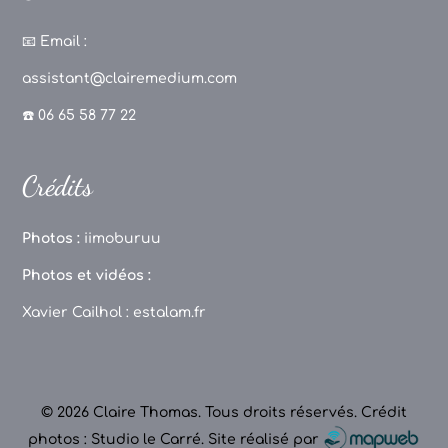
a
st
k
o
c
a
T
u
📧
Email :
e
g
o
T
assistant@clairemedium.com
b
r
k
u
☎️ 06 65 58 77 22
o
a
b
o
m
e
Crédits
k
C
h
Photos :
iimoburuu
a
Photos et vidéos :
n
Xavier Cailhol :
estalam.fr
n
el
© 2026 Claire Thomas. Tous droits réservés.
Crédit
photos : Studio le Carré
.
Site réalisé par