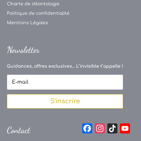
Charte de déontologie
Politique de confidentialité
Mentions Légales
Newsletter
Guidances, offres exclusives... L’invisible t’appelle !
S'inscrire
F
In
Ti
Y
Contact
a
st
k
o