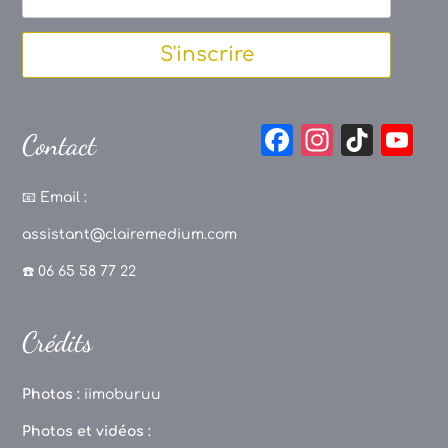
S'inscrire
F
In
Ti
Y
Contact
a
st
k
o
c
a
T
u
📧
Email :
e
g
o
T
assistant@clairemedium.com
b
r
k
u
☎️ 06 65 58 77 22
o
a
b
o
m
e
Crédits
k
C
h
Photos :
iimoburuu
a
Photos et vidéos :