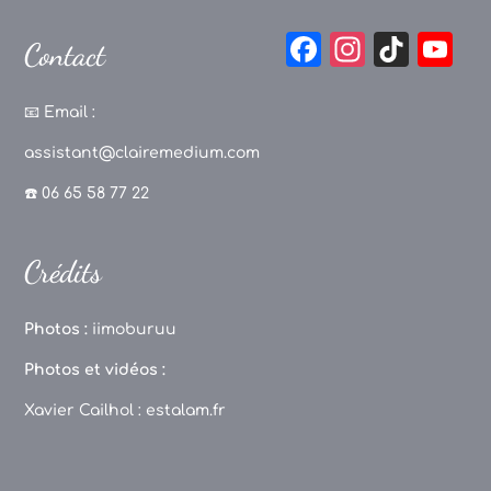
F
In
Ti
Y
Contact
a
st
k
o
c
a
T
u
📧
Email :
e
g
o
T
assistant@clairemedium.com
b
r
k
u
☎️ 06 65 58 77 22
o
a
b
o
m
e
Crédits
k
C
h
Photos :
iimoburuu
a
Photos et vidéos :
n
Xavier Cailhol :
estalam.fr
n
el