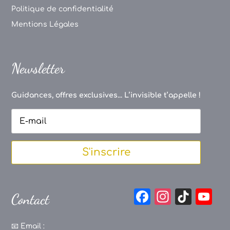
Politique de confidentialité
Mentions Légales
Newsletter
Guidances, offres exclusives... L’invisible t’appelle !
S'inscrire
F
In
Ti
Y
Contact
a
st
k
o
c
a
T
u
📧
Email :