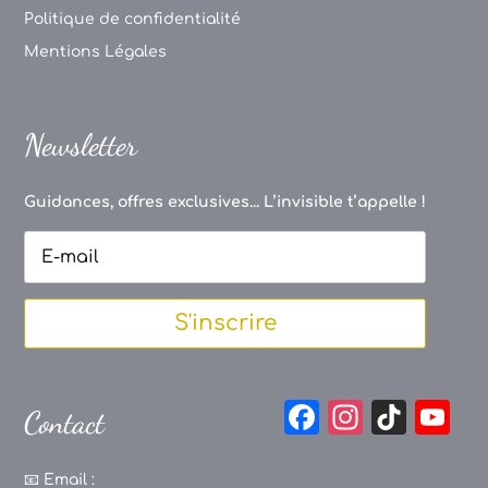
Politique de confidentialité
Mentions Légales
Newsletter
Guidances, offres exclusives... L’invisible t’appelle !
S'inscrire
F
In
Ti
Y
Contact
a
st
k
o
c
a
T
u
📧
Email :