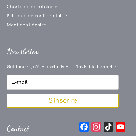
Charte de déontologie
Politique de confidentialité
Mentions Légales
Newsletter
Guidances, offres exclusives... L’invisible t’appelle !
S'inscrire
F
In
Ti
Y
Contact