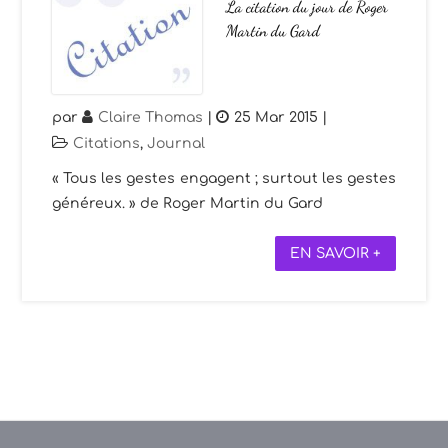
La citation du jour de Roger
Martin du Gard
par
Claire Thomas
|
25 Mar 2015
|
Citations
,
Journal
« Tous les gestes engagent ; surtout les gestes
généreux. » de Roger Martin du Gard
EN SAVOIR +