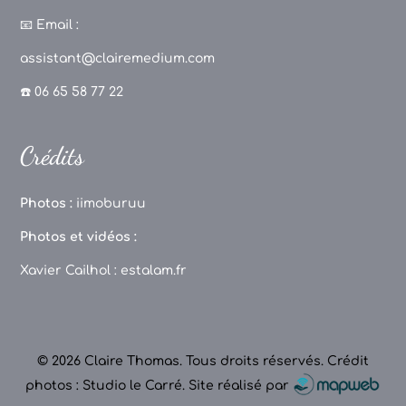
a
st
k
o
c
a
T
u
📧
Email :
e
g
o
T
assistant@clairemedium.com
b
r
k
u
☎️ 06 65 58 77 22
o
a
b
o
m
e
Crédits
k
C
h
Photos :
iimoburuu
a
Photos et vidéos :
n
Xavier Cailhol :
estalam.fr
n
el
© 2026 Claire Thomas. Tous droits réservés.
Crédit
photos : Studio le Carré
.
Site réalisé par