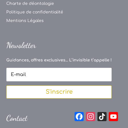
Charte de déontologie
Politique de confidentialité
Mentions Légales
Newsletter
Guidances, offres exclusives... L’invisible t’appelle !
S'inscrire
F
In
Ti
Y
Contact
a
st
k
o