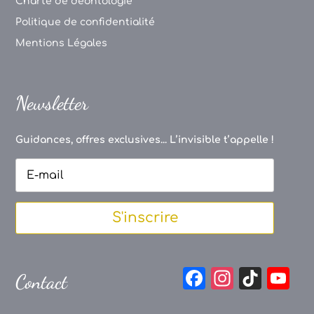
Charte de déontologie
Politique de confidentialité
Mentions Légales
Newsletter
Guidances, offres exclusives... L’invisible t’appelle !
S'inscrire
F
In
Ti
Y
Contact
a
st
k
o