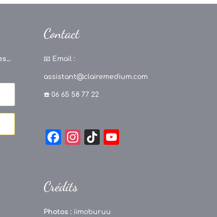
Contact
s...
📧
Email :
assistant@clairemedium.com
☎️ 06 65 58 77 22
F
In
Ti
Y
a
st
k
o
c
a
T
u
e
g
o
T
Crédits
b
r
k
u
o
a
b
Photos :
iimoburuu