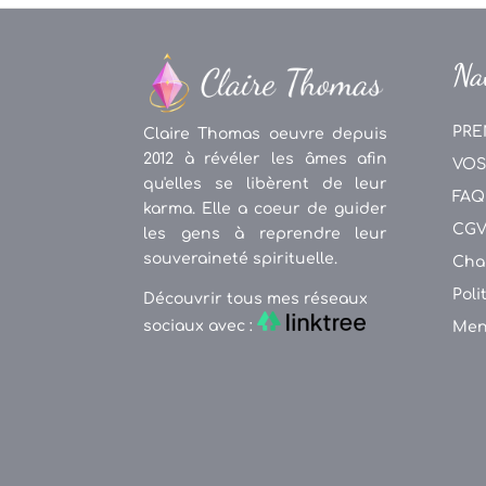
Na
PRE
Claire Thomas oeuvre depuis
2012 à révéler les âmes afin
VOS
qu'elles se libèrent de leur
FAQ
karma. Elle a coeur de guider
CG
les gens à reprendre leur
souveraineté spirituelle.
Cha
Poli
Découvrir tous mes réseaux
sociaux avec :
Men