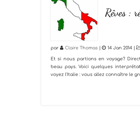
Rêves : r
par
Claire Thomas
|
14 Jan 2014
|
Et si nous partions en voyage? Directi
beau pays. Voici quelques interpréta
voyez l'Italie : vous allez connaître le 