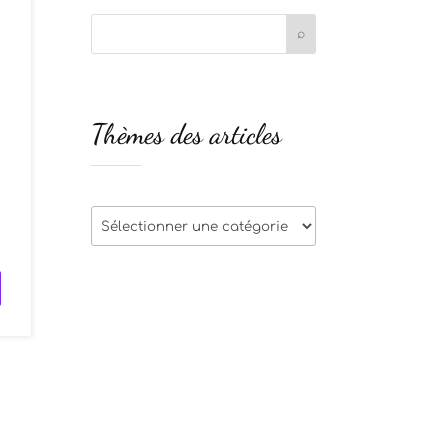
Thèmes des articles
e
s
Thèmes
des
articles