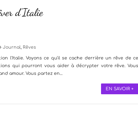
êver d’Italie
Journal
,
Rêves
on l'Italie. Voyons ce qu'il se cache derrière un rêve de c
tions qui pourront vous aider à décrypter votre rêve. Vou
grand amour. Vous partez en...
EN SAVOIR +