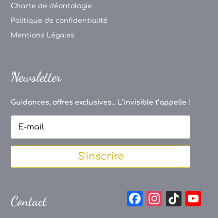
Charte de déontologie
Politique de confidentialité
Mentions Légales
Newsletter
Guidances, offres exclusives... L’invisible t’appelle !
S'inscrire
F
In
Ti
Y
Contact
a
st
k
o