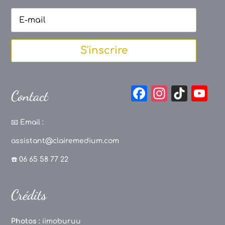
S'inscrire
F
In
Ti
Y
Contact
a
st
k
o
c
a
T
u
📧
Email :
e
g
o
T
assistant@clairemedium.com
b
r
k
u
☎️ 06 65 58 77 22
o
a
b
o
m
e
Crédits
k
C
h
Photos :
iimoburuu